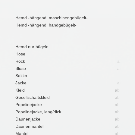
Hemd -hängend, maschinengebügelt-
3,50€
Hemd -hängend, handgebügelt-
5,50€
Hemd nur bügeln
3,50€
Hose
8,50€
Rock
ab 8,50€
Bluse
ab 6,50€
Sakko
12,00€
Jacke
ab 8,90€
Kleid
ab 12,00€
Gesellschaftskleid
ab 20,00€
Popelinejacke
ab 13,00€
Popelinejacke, lang/dick
ab 15,00€
Daunenjacke
ab 19,90€
Daunenmantel
ab 22,90€
Mantel
ab 18,00€