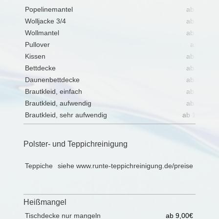
Popelinemantel
ab 18,00€
Wolljacke 3/4
ab 15,00€
Wollmantel
ab 18,00€
Pullover
ab 5,00€
Kissen
ab 14,00€
Bettdecke
ab 25,00€
Daunenbettdecke
ab 28,00€
Brautkleid, einfach
ab 25,00€
Brautkleid, aufwendig
ab 85,00€
Brautkleid, sehr aufwendig
ab 170,00€
Polster- und Teppichreinigung
Teppiche
siehe www.runte-teppichreinigung.de/preise
Heißmangel
Tischdecke nur mangeln
ab 9,00€